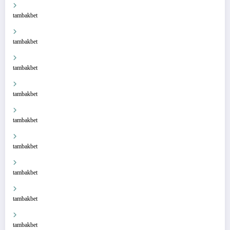
tambakbet
tambakbet
tambakbet
tambakbet
tambakbet
tambakbet
tambakbet
tambakbet
tambakbet