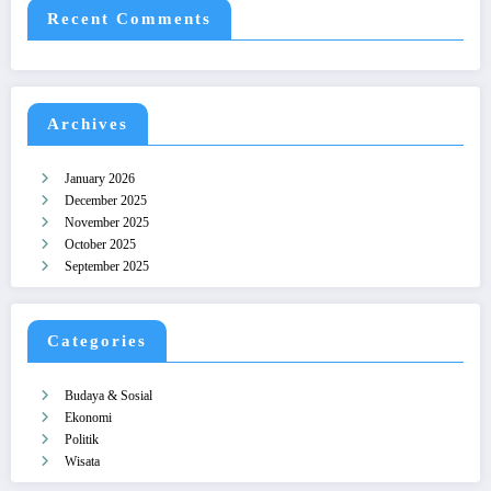
Recent Comments
Archives
January 2026
December 2025
November 2025
October 2025
September 2025
Categories
Budaya & Sosial
Ekonomi
Politik
Wisata