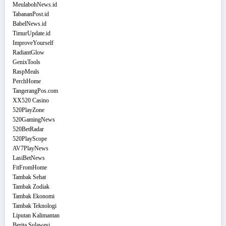
MeulabohNews.id
TabananPost.id
BabelNews.id
TimurUpdate.id
ImproveYourself
RadiantGlow
GenixTools
RaspMeals
PerchHome
TangerangPos.com
XX520 Casino
520PlayZone
520GamingNews
520BetRadar
520PlayScope
AV7PlayNews
LasiBetNews
FitFromHome
Tambak Sehat
Tambak Zodiak
Tambak Ekonomi
Tambak Teknologi
Liputan Kalimantan
Berita Sulawesi