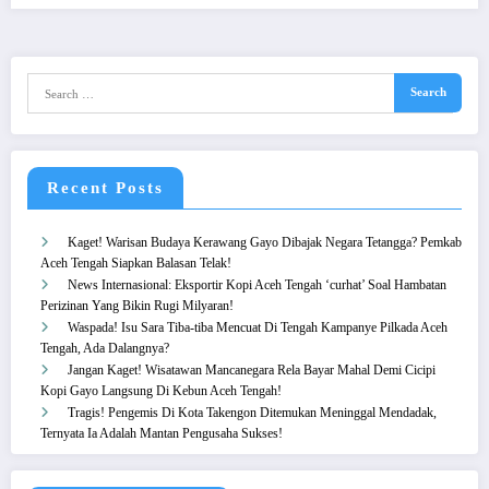
Recent Posts
Kaget! Warisan Budaya Kerawang Gayo Dibajak Negara Tetangga? Pemkab
Aceh Tengah Siapkan Balasan Telak!
News Internasional: Eksportir Kopi Aceh Tengah ‘curhat’ Soal Hambatan
Perizinan Yang Bikin Rugi Milyaran!
Waspada! Isu Sara Tiba-tiba Mencuat Di Tengah Kampanye Pilkada Aceh
Tengah, Ada Dalangnya?
Jangan Kaget! Wisatawan Mancanegara Rela Bayar Mahal Demi Cicipi
Kopi Gayo Langsung Di Kebun Aceh Tengah!
Tragis! Pengemis Di Kota Takengon Ditemukan Meninggal Mendadak,
Ternyata Ia Adalah Mantan Pengusaha Sukses!