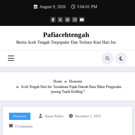
Skip
August 9, 2026
3:04:01 PM
to
content
Pafiacehtengah
Berita Aceh Tengah Terpopuler Dan Terbaru Kini Hari Ini
Home
Ekonomi
Aceh Tengah Hari Ini: Sosialisasi Pajak Daerah Baru Bikin Pengusaha
‘pusing Tujuh Keliling’!
Ekonomi
Aaron Parker
December 1, 2025
0 Comments