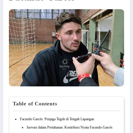
Table of Contents
Facundo Garcés: Penjaga Teguh di Tengah Lapangan
Inovasi dalam Pertahanan: Kontribusi Nyata Facundo Garcés