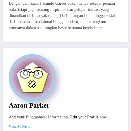
Dengan demikian, Facundo Garcés bukan hanya sekadar pemain
bola, tetapi juga seorang inspirator dan pelopor inovasi yang
dinantikan oleh banyak orang. Dari lapangan hijau hingga sosial,
dari permainan tradisional hingga modern, dia merangkum
semuanya dalam satu bingkai besar bernama keteladanan.
Aaron Parker
Add your Biographical Information.
Edit your Profile
now.
View All Posts