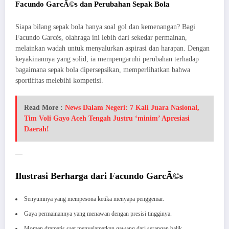
Facundo GarcÃ©s dan Perubahan Sepak Bola
Siapa bilang sepak bola hanya soal gol dan kemenangan? Bagi
Facundo Garcés, olahraga ini lebih dari sekedar permainan,
melainkan wadah untuk menyalurkan aspirasi dan harapan. Dengan
keyakinannya yang solid, ia mempengaruhi perubahan terhadap
bagaimana sepak bola dipersepsikan, memperlihatkan bahwa
sportifitas melebihi kompetisi.
Read More :
News Dalam Negeri: 7 Kali Juara Nasional,
Tim Voli Gayo Aceh Tengah Justru ‘minim’ Apresiasi
Daerah!
—
Ilustrasi Berharga dari Facundo GarcÃ©s
Senyumnya yang mempesona ketika menyapa penggemar.
Gaya permainannya yang menawan dengan presisi tingginya.
Momen dramatis saat menyelamatkan gawang dari serangan balik.