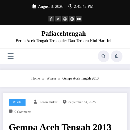
Skip
August 8, 2026
2:45:42 PM
to
content
Pafiacehtengah
Berita Aceh Tengah Terpopuler Dan Terbaru Kini Hari Ini
Home
Wisata
Gempa Aceh Tengah 2013
Wisata
Aaron Parker
September 24, 2025
0 Comments
Gempa Aceh Tengah 2013