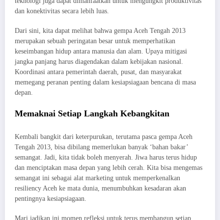
teknologi juga dapat dimanfaatkan untuk mengungkit produktivitas
dan konektivitas secara lebih luas.
Dari sini, kita dapat melihat bahwa gempa Aceh Tengah 2013
merupakan sebuah peringatan besar untuk memperhatikan
keseimbangan hidup antara manusia dan alam. Upaya mitigasi
jangka panjang harus diagendakan dalam kebijakan nasional.
Koordinasi antara pemerintah daerah, pusat, dan masyarakat
memegang peranan penting dalam kesiapsiagaan bencana di masa
depan.
Memaknai Setiap Langkah Kebangkitan
Kembali bangkit dari keterpurukan, terutama pasca gempa Aceh
Tengah 2013, bisa dibilang memerlukan banyak ‘bahan bakar’
semangat. Jadi, kita tidak boleh menyerah. Jiwa harus terus hidup
dan menciptakan masa depan yang lebih cerah. Kita bisa mengemas
semangat ini sebagai alat marketing untuk memperkenalkan
resiliency Aceh ke mata dunia, menumbuhkan kesadaran akan
pentingnya kesiapsiagaan.
Mari jadikan ini momen refleksi untuk terus membangun setiap