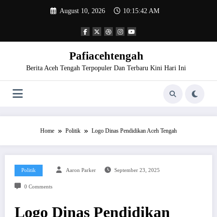
Skip
August 10, 2026
10:15:43 AM
to
content
Pafiacehtengah
Berita Aceh Tengah Terpopuler Dan Terbaru Kini Hari Ini
Home
Politik
Logo Dinas Pendidikan Aceh Tengah
Politik
Aaron Parker
September 23, 2025
0 Comments
Logo Dinas Pendidikan