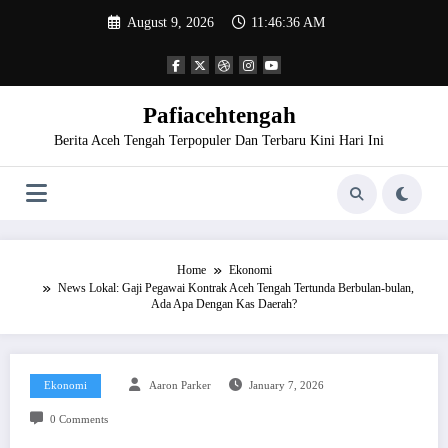
Skip
August 9, 2026
11:46:36 AM
to
content
Pafiacehtengah
Berita Aceh Tengah Terpopuler Dan Terbaru Kini Hari Ini
Home
Ekonomi
News Lokal: Gaji Pegawai Kontrak Aceh Tengah Tertunda Berbulan-bulan,
Ada Apa Dengan Kas Daerah?
Ekonomi
Aaron Parker
January 7, 2026
0 Comments