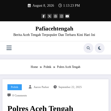
Skip
August 8, 2026
1:13:23 PM
to
content
Pafiacehtengah
Berita Aceh Tengah Terpopuler Dan Terbaru Kini Hari Ini
Home
Politik
Polres Aceh Tengah
Politik
Aaron Parker
September 22, 2025
0 Comments
Polres Aceh Tengah