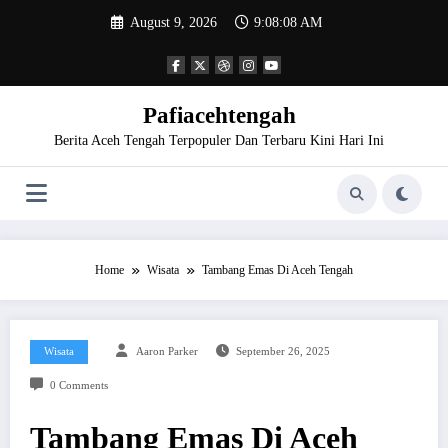
Skip
August 9, 2026
9:08:08 AM
to
content
Pafiacehtengah
Berita Aceh Tengah Terpopuler Dan Terbaru Kini Hari Ini
Home
Wisata
Tambang Emas Di Aceh Tengah
Wisata
Aaron Parker
September 26, 2025
0 Comments
Tambang Emas Di Aceh