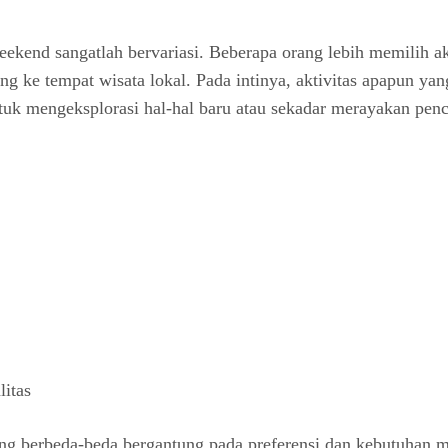
weekend sangatlah bervariasi. Beberapa orang lebih memilih ak
g ke tempat wisata lokal. Pada intinya, aktivitas apapun ya
uk mengeksplorasi hal-hal baru atau sekadar merayakan penc
itas
ng berbeda-beda bergantung pada preferensi dan kebutuhan 