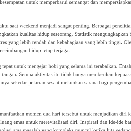
h kesempatan untuk memperbarui semangat dan mempersiapkan
aktu saat weekend menjadi sangat penting. Berbagai peneli
gkatkan kualitas hidup seseorang. Statistik mengungkapkan
stres yang lebih rendah dan kebahagiaan yang lebih tinggi. 
eseimbangan hidup tetap terjaga.
 tepat untuk mengejar hobi yang selama ini terabaikan. Ent
tangan. Semua aktivitas itu tidak hanya memberikan kepuasa
anya sekedar pelarian sesaat melainkan sarana bagi pengemba
nfaatkan momen dua hari tersebut untuk menjadikan diri kita 
ang emas untuk merevitalisasi diri. Inspirasi dan ide-ide bar
tau solusi atas masalah yang kompleks muncul ketika kita seda