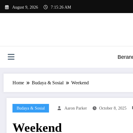
Skip
August 9, 2026
7:15:27 AM
to
content
Beran
Home
Budaya & Sosial
Weekend
Budaya & Sosial
Aaron Parker
October 8, 2025
Weekend